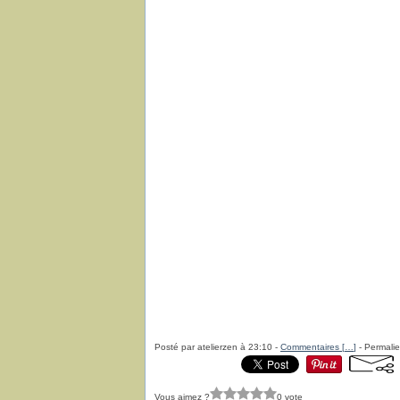
Posté par atelierzen à 23:10 -
Commentaires [
…
]
- Permalie
Vous aimez ?
0 vote