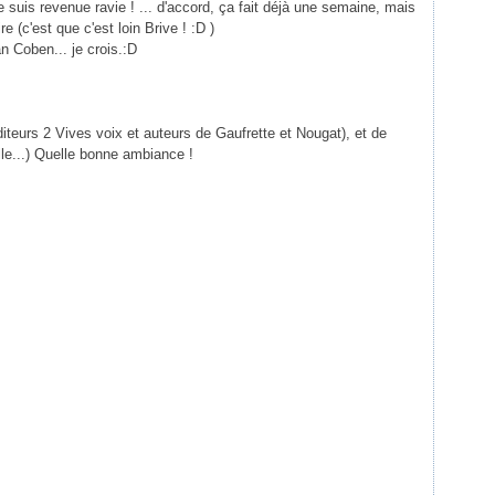
 je suis revenue ravie ! ... d'accord, ça fait déjà une semaine, mais
e (c'est que c'est loin Brive ! :D )
an Coben... je crois.:D
diteurs 2 Vives voix et auteurs de Gaufrette et Nougat), et de
lle...) Quelle bonne ambiance !