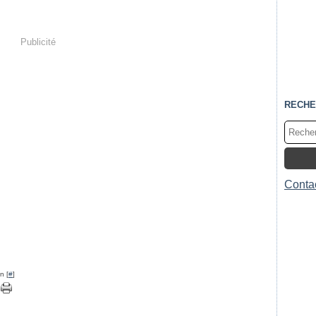
Publicité
RECHE
Contac
n [
#
]